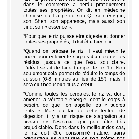
dans le commerce a perdu pratiquement
toutes ses propriétés. On dit en médecine
chinoise qu’il a perdu son Qi, son énergie,
son Shen, son apparence, mais aussi son
Jing, son « essence ».
*Pour que le riz puisse être digeste et donner
toutes ses propriétés, il doit être bien cuit.
*Quand on prépare le riz, il vaut mieux le
rincer pour enlever le surplus d’amidon et les
résidus, jusqu’à ce que l’eau soit claire.
L’idéal serait de faire tremper le riz 1h. Non
seulement cela permet de réduire le temps de
cuisson (6-8 minutes au lieu de 15’), mais il
sera cuit beaucoup plus à cœur.
*Comme toutes les céréales, le riz va donc
amener la véritable énergie, dont le corps à
besoin, ce que l’on appelle les « sucres
lents ». Mais du fait de cette lenteur de
digestion, il y a un risque de stagnation au
niveau de l’estomac qui peut être très
préjudiciable. Donc dans le meilleur des cas,
le riz doit être consommé nature,
sans
adjonction de quoi que ce soit
, même pas