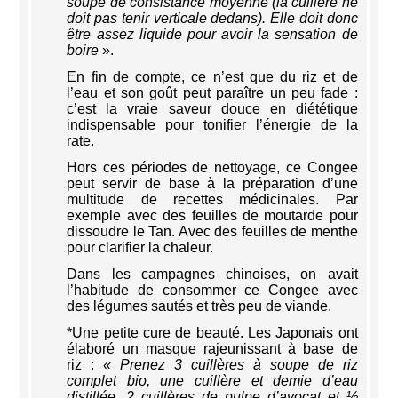
soupe de consistance moyenne (la cuillère ne
doit pas tenir verticale dedans). Elle doit donc
être assez liquide pour avoir la sensation de
boire
».
En fin de compte, ce n’est que du riz et de
l’eau et son goût peut paraître un peu fade :
c’est la vraie saveur douce en diététique
indispensable pour tonifier l’énergie de la
rate.
Hors ces périodes de nettoyage, ce Congee
peut servir de base à la préparation d’une
multitude de recettes médicinales. Par
exemple avec des feuilles de moutarde pour
dissoudre le Tan. Avec des feuilles de menthe
pour clarifier la chaleur.
Dans les campagnes chinoises, on avait
l’habitude de consommer ce Congee avec
des légumes sautés et très peu de viande.
*Une petite cure de beauté. Les Japonais ont
élaboré un masque rajeunissant à base de
riz :
« Prenez 3 cuillères à soupe de riz
complet bio, une cuillère et demie d’eau
distillée, 2 cuillères de pulpe d’avocat et ½