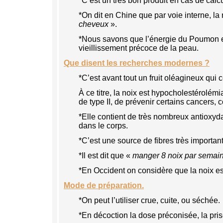
*C’est un très bon produit en cas de calcu
*On dit en Chine que par voie interne, la
cheveux
».
*Nous savons que l’énergie du Poumon et 
vieillissement précoce de la peau.
Que disent les recherches modernes ?
*C’est avant tout un fruit oléagineux qui
À ce titre, la noix est hypocholestérolém
de type II, de prévenir certains cancers,
*Elle contient de très nombreux antioxydan
dans le corps.
*C’est une source de fibres très importante
*Il est dit que «
manger 8 noix par semaine 
*En Occident on considère que la noix est 
Mode de préparation.
*On peut l’utiliser crue, cuite, ou séchée.
*En décoction la dose préconisée, la pri