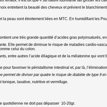
ls rénaux. Il est dit que «
sa nature lubrifiante fait glisser les c
 noix entretient la beauté des cheveux et prévient le blanchiment
la peau sont étroitement liées en MTC. En humidifiant les Poum
 contient une très grande quantité d’acides gras polyinsaturés, e
iante. Elle permet de diminue le risque de maladies cardio-vascul
 comme celui du colon.
ts, entre autres l’acide éllagique et de la mélatonine qui vont f
 pour favoriser le péristaltisme intestinal et, par là, l’éliminati
permet de diviser par quatre le risque de diabète de type II et d
tonique, laxative, nutritive et vermifuge.
se quotidienne ne doit pas dépasser 10-20gr.