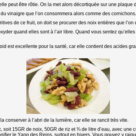
elle peut être rôtie. On la met alors décortiquée sur une plaque
s du vinaigre que l’on consommera alors comme des cornichons
itives de ce fruit, on doit se procurer des noix entières que l
oxyder quand elles sont à l’air libre. Quand vous sentez qu’elle
roid est excellente pour la santé, car elle contient des acides g
la conserver à l’abri de la lumière, car elle se rancit très vite.
soit 15GR de noix, 50GR de riz et ¾ de litre d’eau, avec une cui
onifier le Yang des Reins, surtout en hivers. Vous pouvez y rajou