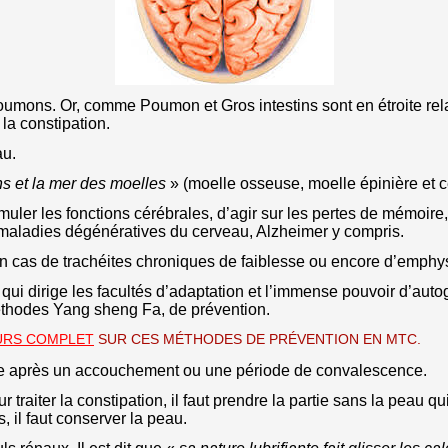
oumons. Or, comme Poumon et Gros intestins sont en étroite rela
 la constipation.
au.
ns et la mer des moelles
» (moelle osseuse, moelle épinière et 
uler les fonctions cérébrales, d’agir sur les pertes de mémoire, d
 maladies dégénératives du cerveau, Alzheimer y compris.
 en cas de trachéites chroniques de faiblesse ou encore d’emph
 qui dirige les facultés d’adaptation et l’immense pouvoir d’aut
éthodes Yang sheng Fa, de prévention.
URS COMPLET
SUR CES MÉTHODES DE PRÉVENTION EN MTC.
nne après un accouchement ou une période de convalescence.
our traiter la constipation, il faut prendre la partie sans la peau q
 il faut conserver la peau.