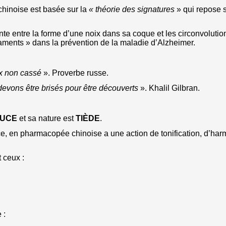
hinoise est basée sur la
« théorie des signatures
» qui repose s
ante entre la forme d’une noix dans sa coque et les circonvolut
caments » dans la prévention de la maladie d’Alzheimer.
x non cassé
». Proverbe russe.
ons être brisés pour être découverts
». Khalil Gilbran.
UCE
et sa nature est
TIÈDE
.
uce, en pharmacopée chinoise a une action de tonification, d’har
 ceux :
 :