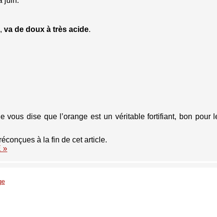
 juin.
,
va de doux à très acide
.
 vous dise que l’orange est un véritable fortifiant, bon pour
conçues à la fin de cet article.
E »
ge