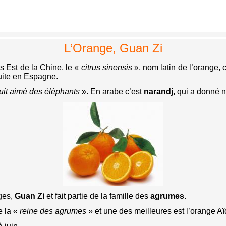
L’Orange, Guan Zi
ts Est de la Chine, le «
citrus sinensis
», nom latin de l’orange, 
suite en Espagne.
ruit aimé des éléphants
». En arabe c’est
narandj,
qui a donné n
nges,
Guan Zi
et fait partie de la famille des
agrumes
.
e la «
reine des agrumes
» et une des meilleures est l’orange Aï