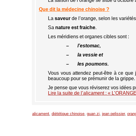
La saison de l’orange se situe d’octobre à
Que dit la médecine chinoise ?
La
saveur
de l’orange, selon les variétés
Sa
nature est fraiche
.
Les méridiens et organes cibles sont :
–
l’estomac,
–
la vessie et
–
les poumons.
Vous vous attendez peut-être à ce que je
beaucoup pour se prémunir de la grippe.
Je pense que vous réviserez vos idées pré
Lire la suite de l’alicament : « L’ORANG
alicament
,
diététique chinoise
,
guan zi
,
jean pelissier
,
oran