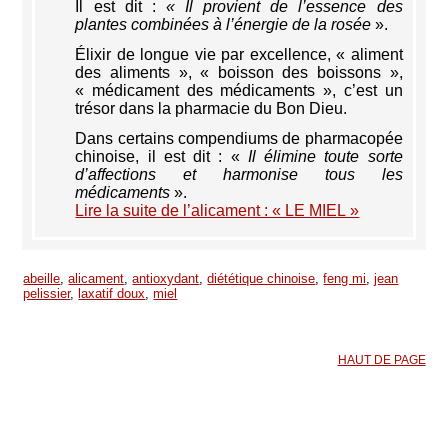
Il est dit :
« Il provient de l’essence des
plantes combinées à l’énergie de la rosée
».
Élixir de longue vie par excellence, « aliment
des aliments », « boisson des boissons »,
« médicament des médicaments », c’est un
trésor dans la pharmacie du Bon Dieu.
Dans certains compendiums de pharmacopée
chinoise, il est dit : «
Il élimine toute sorte
d’affections et harmonise tous les
médicaments
».
Lire la suite de l’alicament : « LE MIEL »
abeille
,
alicament
,
antioxydant
,
diététique chinoise
,
feng mi
,
jean
pelissier
,
laxatif doux
,
miel
HAUT DE PAGE