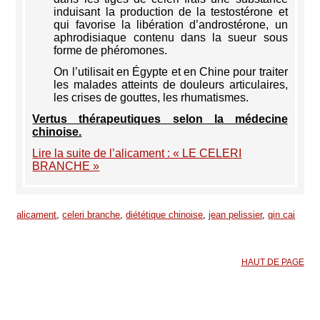
induisant la production de la testostérone et
qui favorise la libération d’androstérone, un
aphrodisiaque contenu dans la sueur sous
forme de phéromones.
On l’utilisait en Égypte et en Chine pour traiter
les malades atteints de douleurs articulaires,
les crises de gouttes, les rhumatismes.
Vertus thérapeutiques selon la médecine
chinoise.
Lire la suite de l’alicament : « LE CELERI
BRANCHE »
alicament
,
celeri branche
,
diététique chinoise
,
jean pelissier
,
qin cai
HAUT DE PAGE