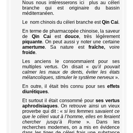
Nous nous intéresserons ici plus au céleri
branche qui est originaire du bassin
méditerranéen.
Le nom chinois du céleri branche est
Qin Cai
.
En terme de pharmacopée chinoise, la saveur
de
Qin Cai
est
douce
, très légèrement
piquante
. On peut aussi y noter une certaine
amertume
. Sa nature est
fraîche,
voire
froide
.
Les anciens le consommaient pour ses
multiples vertus. On disait «
qu’il pouvait
calmer les maux de dents, éviter les états
mélancoliques, stimuler le système nerveux
».
En outre, il était très connu pour ses
effets
diurétiques
.
Et surtout il était consommé pour
ses vertus
aphrodisiaques
. On retrouve ainsi un vieux
proverbe qui dit : «
si les femmes savaient ce
que le céleri vaut à l’homme, elles en feraient
chercher jusqu’à Rome
». Dans les
recherches modernes, on a mis en évidence
dans les tiges de céleri frais une substance