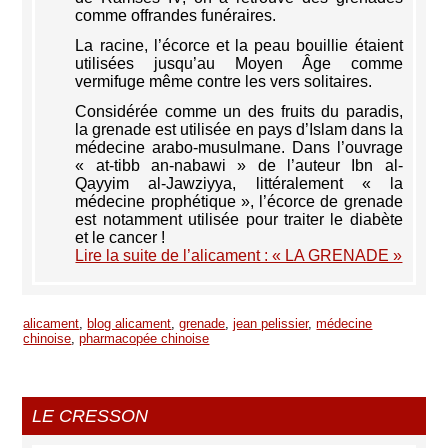
comme offrandes funéraires.
La racine, l’écorce et la peau bouillie étaient
utilisées jusqu’au Moyen Âge comme
vermifuge même contre les vers solitaires.
Considérée comme un des fruits du paradis,
la grenade est utilisée en pays d’Islam dans la
médecine arabo-musulmane. Dans l’ouvrage
« at-tibb an-nabawi » de l’auteur Ibn al-
Qayyim al-Jawziyya, littéralement « la
médecine prophétique », l’écorce de grenade
est notamment utilisée pour traiter le diabète
et le cancer !
Lire la suite de l’alicament : « LA GRENADE »
alicament
,
blog alicament
,
grenade
,
jean pelissier
,
médecine
chinoise
,
pharmacopée chinoise
LE CRESSON