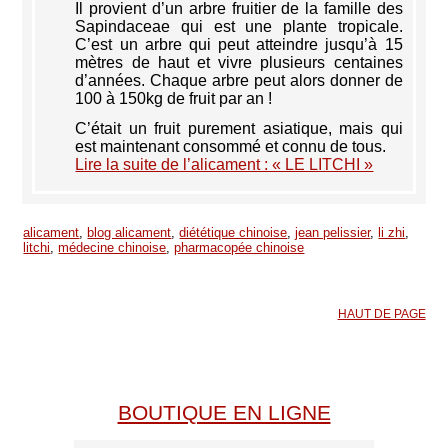
Il provient d’un arbre fruitier de la famille des
Sapindaceae qui est une plante tropicale.
C’est un arbre qui peut atteindre jusqu’à 15
mètres de haut et vivre plusieurs centaines
d’années. Chaque arbre peut alors donner de
100 à 150kg de fruit par an !
C’était un fruit purement asiatique, mais qui
est maintenant consommé et connu de tous.
Lire la suite de l’alicament : « LE LITCHI »
alicament
,
blog alicament
,
diététique chinoise
,
jean pelissier
,
li zhi
,
litchi
,
médecine chinoise
,
pharmacopée chinoise
HAUT DE PAGE
BOUTIQUE EN LIGNE