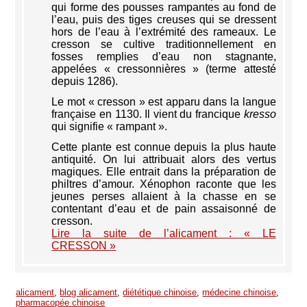
qui forme des pousses rampantes au fond de
l’eau, puis des tiges creuses qui se dressent
hors de l’eau à l’extrémité des rameaux. Le
cresson se cultive traditionnellement en
fosses remplies d’eau non stagnante,
appelées « cressonnières » (terme attesté
depuis 1286).
Le mot « cresson » est apparu dans la langue
française en 1130. Il vient du francique
kresso
qui signifie « rampant ».
Cette plante est connue depuis la plus haute
antiquité. On lui attribuait alors des vertus
magiques. Elle entrait dans la préparation de
philtres d’amour. Xénophon raconte que les
jeunes perses allaient à la chasse en se
contentant d’eau et de pain assaisonné de
cresson.
Lire la suite de l’alicament : « LE
CRESSON »
alicament
,
blog alicament
,
diététique chinoise
,
médecine chinoise
,
pharmacopée chinoise